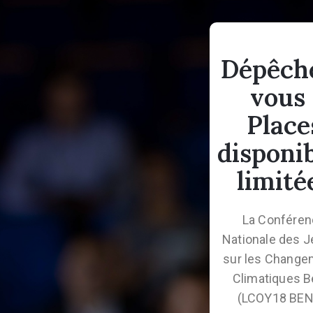
Dépêch
vous 
Place
disponi
limité
La Confére
Nationale des 
sur les Change
Climatiques B
(LCOY18 BEN