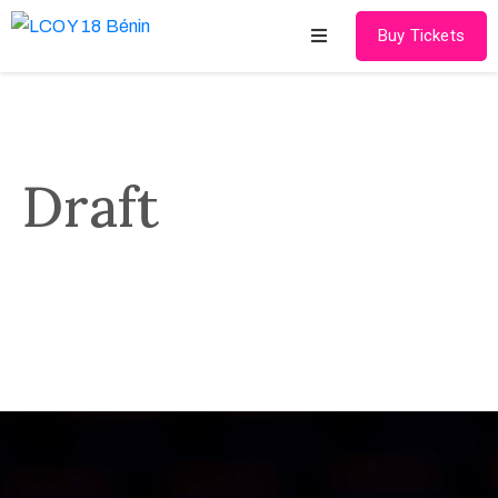
Buy Tickets
Accueil
LCOY
Draft
17
LCOY
18
Contact